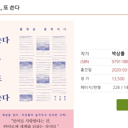
,, 또 쓴다
작가
박상률
ISBN
9791188
출간일
2020-03
정 가
13,500
페이지/판형
224 / 1