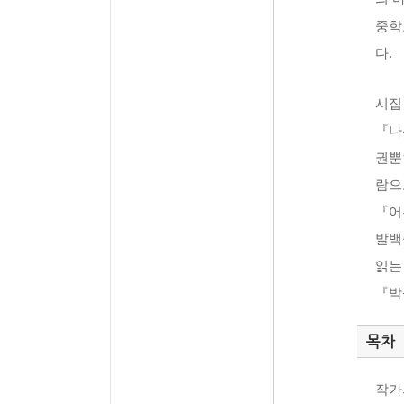
중학
다.
시집
『나
권뿐
람으
『어
발백
읽는
『박
목차
작가