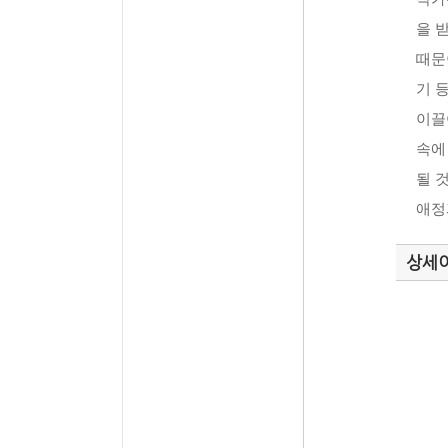
을 
때문
기 
이끌
속에
될 
애정
상세