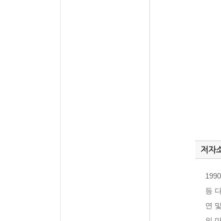
저자
19
등 
연 
의 