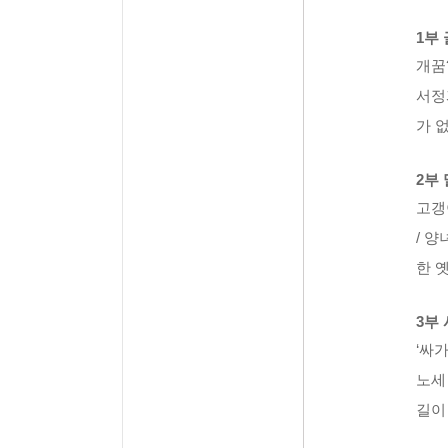
1부
개꿈?
서정
가 
2부
고갱이
/ 양
한 
3부
‘싸가
노세
길이