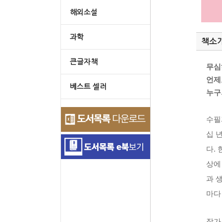
해외소설
과학
책소
큰글자책
무심
언제
베스트 셀러
누구
수필
십 
다.
상에
과 
마다
작가