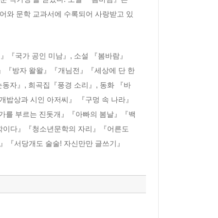
국어와 문학 교과서에 수록되어 사랑받고 있
『국가 공인 미남』, 소설 『봄바람』
살』『방자 왈왈』『개님전』『세상에 단 한
자』, 희곡집『풍경 소리』, 동화 『바
개밥상과 시인 아저씨』 『구멍 속 나라』
가를 부르는 진돗개』『아빠의 봄날』『백
 문학이다』『청소년문학의 자리』『어른도
년』『서당개도 술술! 자신만만 글쓰기』