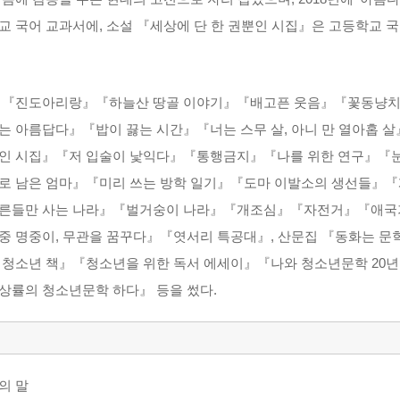
교 국어 교과서에, 소설 『세상에 단 한 권뿐인 시집』은 고등학교 
 『진도아리랑』『하늘산 땅골 이야기』『배고픈 웃음』『꽃동냥치』
는 아름답다』『밥이 끓는 시간』『너는 스무 살, 아니 만 열아홉 
인 시집』『저 입술이 낯익다』『통행금지』『나를 위한 연구』『눈동
로 남은 엄마』『미리 쓰는 방학 일기』『도마 이발소의 생선들』『
른들만 사는 나라』『벌거숭이 나라』『개조심』『자전거』『애국
중 명중이, 무관을 꿈꾸다』『엿서리 특공대』, 산문집 『동화는
 청소년 책』『청소년을 위한 독서 에세이』『나와 청소년문학 20
상률의 청소년문학 하다』 등을 썼다.
의 말