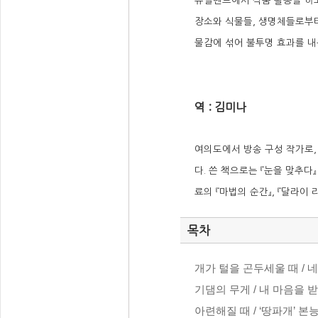
뉴질랜드에서 작품 활동을 하
장소와 식물들, 생명체들로부터
물감에 섞어 불투명 효과를 내
역 : 김미나
여의도에서 방송 구성 작가로,
다. 쓴 책으로는 『눈을 맞추다
료의 『마법의 순간』, 『달라이 
목차
개가 털을 곤두세울 때 / 네 
기댐의 무게 / 내 마음을 받
아련해질 때 / ‘땅파개’ 본능