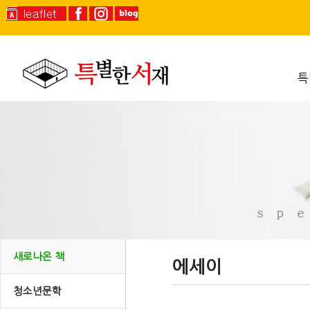
특
새로나온 책
에세이
청소년문학