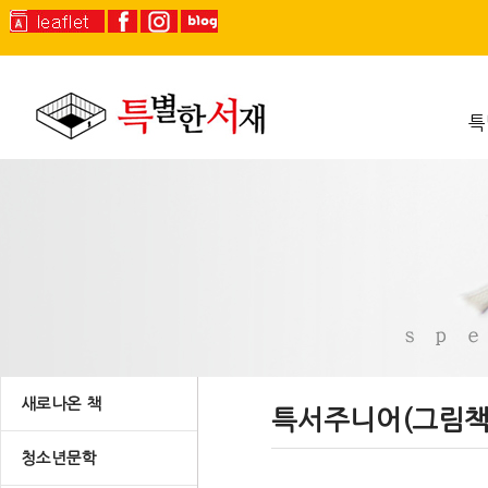
특
새로나온 책
특서주니어(그림책
청소년문학