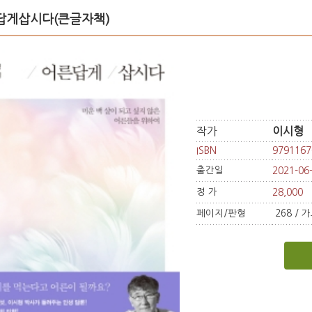
답게삽시다(큰글자책)
작가
이시형
ISBN
9791167
출간일
2021-06
정 가
28,000
페이지/판형
268 / 