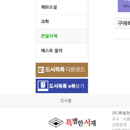
해외소설
과학
구매
큰글자책
베스트 셀러
인사말
(주)특별
주소 : 서
전화번호 